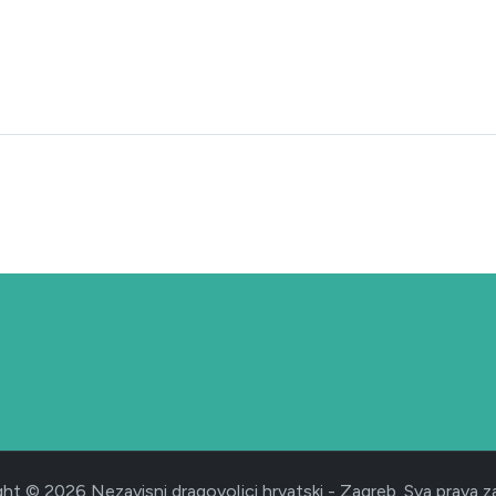
2025.
ht © 2026 Nezavisni dragovoljci hrvatski - Zagreb. Sva prava z