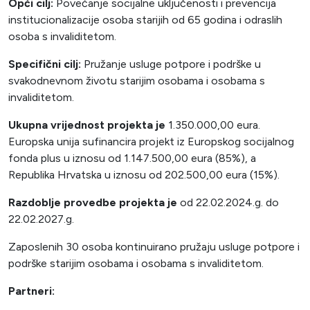
Opći cilj:
Povećanje socijalne uključenosti i prevencija
institucionalizacije osoba starijih od 65 godina i odraslih
osoba s invaliditetom.
Specifični cilj:
Pružanje usluge potpore i podrške u
svakodnevnom životu starijim osobama i osobama s
invaliditetom.
Ukupna vrijednost projekta je
1.350.000,00 eura.
Europska unija sufinancira projekt iz Europskog socijalnog
fonda plus u iznosu od 1.147.500,00 eura (85%), a
Republika Hrvatska u iznosu od 202.500,00 eura (15%).
Razdoblje provedbe projekta je
od 22.02.2024.g. do
22.02.2027.g.
Zaposlenih 30 osoba kontinuirano pružaju usluge potpore i
podrške starijim osobama i osobama s invaliditetom.
Partneri: