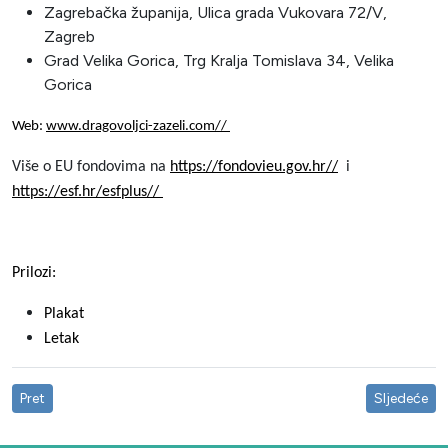
Zagrebačka županija, Ulica grada Vukovara 72/V,
Zagreb
Grad Velika Gorica, Trg Kralja Tomislava 34, Velika
Gorica
Web:
www.dragovoljci-zazeli.com//
Više o EU fondovima na
https://fondovieu.gov.hr//
i
https://esf.hr/esfplus//
Prilozi:
Plakat
Letak
Pret
Sljedeće
Prethodni članak: Održana je 2. Konferencije o projektu „ Prevencija i
Sljedeći čl